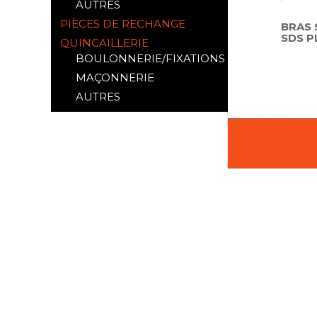
AUTRES
PIÈCES DE RECHANGE
BRAS 
SDS P
QUINCAILLERIE
BOULONNERIE/FIXATIONS
MAÇONNERIE
AUTRES