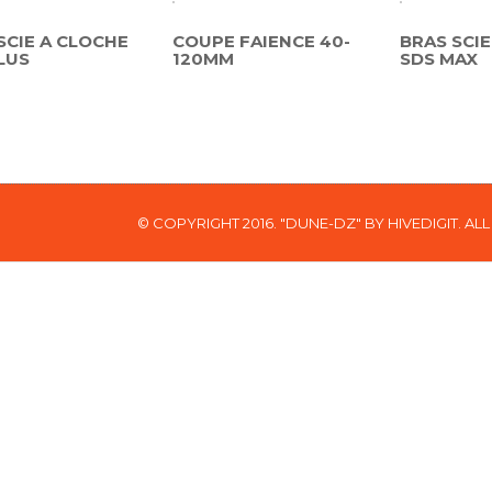
SCIE A CLOCHE
COUPE FAIENCE 40-
BRAS SCIE
LUS
120MM
SDS MAX
© COPYRIGHT 2016. "DUNE-DZ" BY HIVEDIGIT. AL